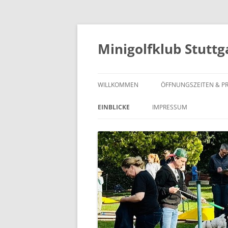
Zum
Inhalt
springen
Minigolfklub Stuttg
WILLKOMMEN
ÖFFNUNGSZEITEN & PR
EINBLICKE
IMPRESSUM
IMPRESSUM
DATENSCHUTZERKLÄRUN